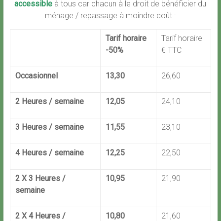
accessible
à tous car chacun à le droit de bénéficier du
ménage / repassage à moindre coût :
Tarif horaire
Tarif horaire
-50%
€ TTC
Occasionnel
13,30
26,60
2 Heures / semaine
12,05
24,10
3 Heures / semaine
11,55
23,10
4 Heures / semaine
12,25
22,50
2 X 3 Heures /
10,95
21,90
semaine
2 X 4 Heures /
10,80
21,60