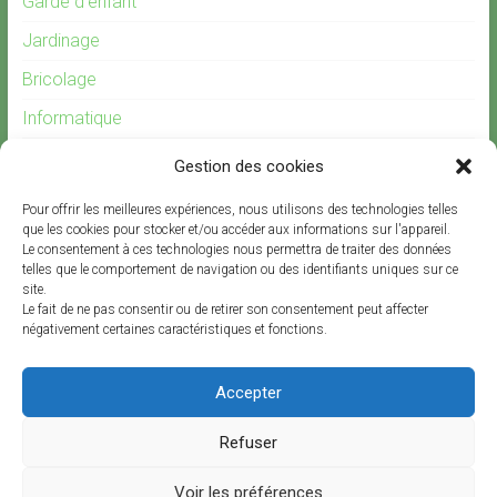
Garde d’enfant
Jardinage
Bricolage
Informatique
Gardiennage
Gestion des cookies
Recrutement
Pour offrir les meilleures expériences, nous utilisons des technologies telles
Offre d’emploi garde d’enfants
que les cookies pour stocker et/ou accéder aux informations sur l'appareil.
Le consentement à ces technologies nous permettra de traiter des données
telles que le comportement de navigation ou des identifiants uniques sur ce
site.
Le fait de ne pas consentir ou de retirer son consentement peut affecter
négativement certaines caractéristiques et fonctions.
Offres d’emplois et de prestations
Accepter
Offres
d’emplois
et
Refuser
de
Copyright © 2026
SERVINITY
. All rights reserved.
prestations
Voir les préférences