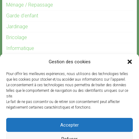
Ménage / Repassage
Garde d’enfant
Jardinage
Bricolage
Informatique
Gardiennage
Gestion des cookies
Recrutement
Pour offrir les meilleures expériences, nous utilisons des technologies telles
Offre d’emploi garde d’enfants
que les cookies pour stocker et/ou accéder aux informations sur l'appareil.
Le consentement à ces technologies nous permettra de traiter des données
telles que le comportement de navigation ou des identifiants uniques sur ce
site.
Le fait de ne pas consentir ou de retirer son consentement peut affecter
négativement certaines caractéristiques et fonctions.
Offres d’emplois et de prestations
Accepter
Offres
d’emplois
et
Refuser