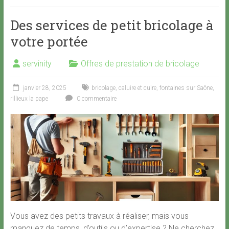
Des services de petit bricolage à
votre portée
servinity
Offres de prestation de bricolage
janvier 28, 2025
bricolage
,
caluire et cuire
,
fontaines sur Saône
,
rillieux la pape
0 commentaire
Vous avez des petits travaux à réaliser, mais vous
manquez de temps, d’outils ou d’expertise ? Ne cherchez