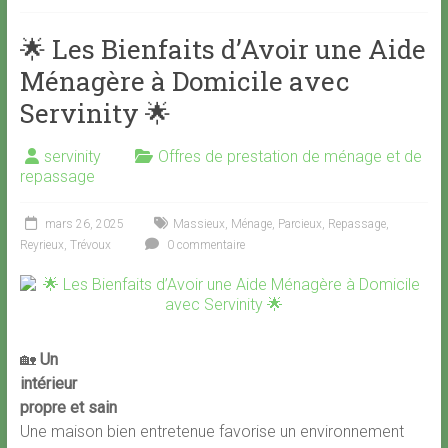
🌟 Les Bienfaits d’Avoir une Aide
Ménagère à Domicile avec
Servinity 🌟
servinity
Offres de prestation de ménage et de
repassage
mars 26, 2025
Massieux
,
Ménage
,
Parcieux
,
Repassage
,
Reyrieux
,
Trévoux
0 commentaire
🏡
Un
intérieur
propre et sain
Une maison bien entretenue favorise un environnement