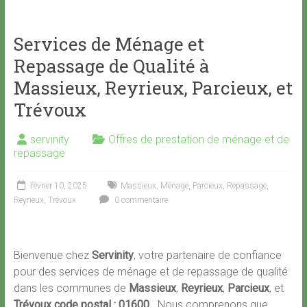
Services de Ménage et
Repassage de Qualité à
Massieux, Reyrieux, Parcieux, et
Trévoux
servinity
Offres de prestation de ménage et de
repassage
février 10, 2025
Massieux
,
Ménage
,
Parcieux
,
Repassage
,
Reyrieux
,
Trévoux
0 commentaire
Bienvenue chez
Servinity
, votre partenaire de confiance
pour des services de ménage et de repassage de qualité
dans les communes de
Massieux
,
Reyrieux
,
Parcieux
, et
Trévoux code postal : 01600
. Nous comprenons que