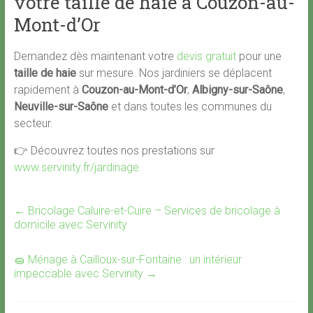
votre taille de haie à Couzon-au-
Mont-d’Or
Demandez dès maintenant votre
devis gratuit
pour une
taille de haie
sur mesure. Nos jardiniers se déplacent
rapidement à
Couzon-au-Mont-d’Or
,
Albigny-sur-Saône
,
Neuville-sur-Saône
et dans toutes les communes du
secteur.
👉 Découvrez toutes nos prestations sur
www.servinity.fr/jardinage
←
Bricolage Caluire-et-Cuire – Services de bricolage à
domicile avec Servinity
🧽 Ménage à Cailloux-sur-Fontaine : un intérieur
impeccable avec Servinity
→