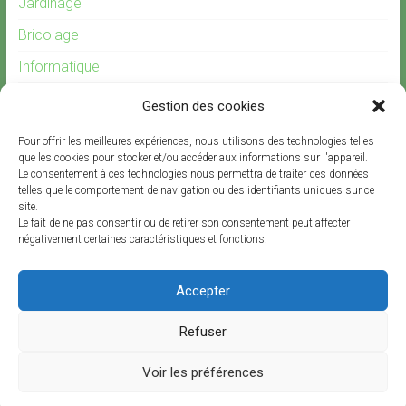
Jardinage
Bricolage
Informatique
Gardiennage
Gestion des cookies
Recrutement
Pour offrir les meilleures expériences, nous utilisons des technologies telles
Offre d’emploi garde d’enfants
que les cookies pour stocker et/ou accéder aux informations sur l'appareil.
Le consentement à ces technologies nous permettra de traiter des données
telles que le comportement de navigation ou des identifiants uniques sur ce
site.
Le fait de ne pas consentir ou de retirer son consentement peut affecter
négativement certaines caractéristiques et fonctions.
Offres d’emplois et de prestations
Accepter
Offres
d’emplois
et
Refuser
de
Copyright © 2026
SERVINITY
. All rights reserved.
prestations
Voir les préférences
Thème
Accelerate
par ThemeGrill. Propulsé par
WordPress
.